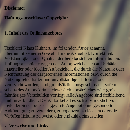
Disclaimer
Haftungsausschluss / Copyright:
1. Inhalt des Onlineangebotes
Tischlerei Klaus Kuhnert, im folgenden Autor genannt,
übernimmt keinerlei Gewähr für die Aktualität, Korrektheit,
Vollständigkeit oder Qualität der bereitgestellten Informationen.
Haftungsansprüche gegen den Autor, welche sich auf Schäden
materieller oder ideeller Art beziehen, die durch die Nutzung oder
Nichtnutzung der dargebotenen Informationen bzw. durch die
Nutzung fehlerhafter und unvollständiger Informationen
verursacht wurden, sind grundsätzlich ausgeschlossen, sofern
seitens des Autors kein nachweislich vorsätzliches oder grob
fahrlässiges Verschulden vorliegt. Alle Angebote sind freibleibend
und unverbindlich. Der Autor behält es sich ausdrücklich vor,
Teile der Seiten oder das gesamte Angebot ohne gesonderte
Ankündigung zu verändern, zu ergänzen, zu löschen oder die
Veröffentlichung zeitweise oder endgültig einzustellen.
2. Verweise und Links