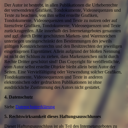
Der Autor ist bestrebt, in allen Publikationen die Urheberrechte
der verwendeten Grafiken, Tondokumente, Videosequenzen und
Texte zu beachten, von ihm selbst erstellte Grafiken,
Tondokumente, Videosequenzen und Texte zu nutzen oder auf
lizenzfreie Grafiken, Tondokumente, Videosequenzen und Texte
zurückzugreifen. Alle innerhalb des Internetangebotes genannten
und ggf. durch Dritte geschützten Marken- und Warenzeichen
unterliegen uneingeschränkt den Bestimmungen des jeweils
gültigen Kennzeichenrechts und den Besitzrechten der jeweiligen
eingetragenen Eigentümer. Allein aufgrund der bloßen Nennung
ist nicht der Schluss zu ziehen, dass Markenzeichen nicht durch
Rechte Dritter geschützt sind! Das Copyright für veröffentlichte,
vom Autor selbst erstellte Objekte bleibt allein beim Autor der
Seiten. Eine Vervielfältigung oder Verwendung solcher Grafiken,
Tondokumente, Videosequenzen und Texte in anderen
elektronischen oder gedruckten Publikationen ist ohne
ausdrückliche Zustimmung des Autors nicht gestattet.
4. Datenschutz
Siehe
Datenschutzerklärung
5. Rechtswirksamkeit dieses Haftungsausschlusses
Dieser Haftungsausschluss ist als Teil des Internetangebotes zu