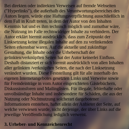
Bei direkten oder indirekten Verweisen auf fremde Webseiten
("Hyperlinks"), die außerhalb des Verantwortungsbereiches des
Autors liegen, würde eine Haftungsverpflichtung ausschließlich in
dem Fall in Kraft treten, in dem der Autor von den Inhalten
Kenntnis hat und es ihm technisch möglich und zumutbar wäre,
die Nutzung im Falle rechtswidriger Inhalte zu verhindern. Der
Autor erklärt hiermit ausdrücklich, dass zum Zeitpunkt der
Linksetzung keine illegalen Inhalte auf den zu verlinkenden
Seiten erkennbar waren. Auf die aktuelle und zukünftige
Gestaltung, die Inhalte oder die Urheberschaft der
gelinkten/verknüpften Seiten hat der Autor keinerlei Einfluss.
Deshalb distanziert er sich hiermit ausdrücklich von allen Inhalten
aller gelinkten /verknüpften Seiten, die nach der Linksetzung
verändert wurden. Diese Feststellung gilt für alle innerhalb des
eigenen Internetangebotes gesetzten Links und Verweise sowie
für Fremdeinträge in vom Autor eingerichteten Gästebüchern,
Diskussionsforen und Mailinglisten. Für illegale, fehlerhafte oder
unvollständige Inhalte und insbesondere für Schäden, die aus der
Nutzung oder Nichtnutzung solcherart dargebotener
Informationen entstehen, haftet allein der Anbieter der Seite, auf
welche verwiesen wurde, nicht derjenige, der über Links auf die
jeweilige Veröffentlichung lediglich verweist.
3. Urheber- und Kennzeichenrecht