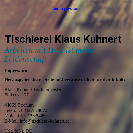
Impressum
Tischlerei Klaus Kuhnert
Arbeiten mit Holz ist meine
Leidenschaft
Impressum
Herausgeber dieser Seite und verantwortlich für den Inhalt:
Klaus Kuhnert Tischlermeister
Finkenstr. 27
44869 Bochum
Telefon: 02327/ 780708
Mobil: 0172/ 2339480
E-Mail: info@tischlerei-kuhnert.de
USt.-IdNr.:DE