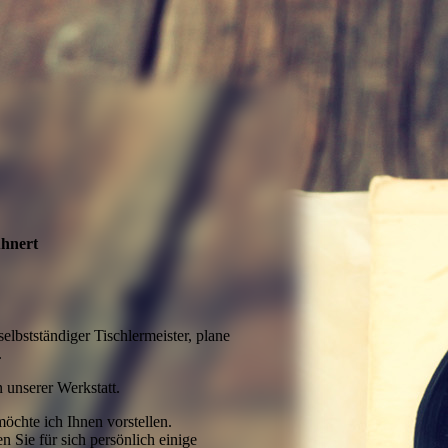
uhnert
elbstständiger Tischlermeister, plane
.
 unserer Werkstatt.
 möchte ich Ihnen vorstellen.
den Sie für sich persönlich einige