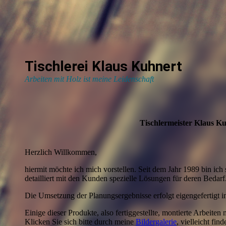
Tischlerei Klaus Kuhnert
Arbeiten mit Holz ist meine Leidenschaft
Tischlermeister Klaus K
Herzlich Willkommen,
hiermit möchte ich mich vorstellen. Seit dem Jahr 1989 bin ich s
detailliert mit den Kunden spezielle Lösungen für deren Bedarf
Die Umsetzung der Planungsergebnisse erfolgt eigengefertigt in
Einige dieser Produkte, also fertiggestellte, montierte Arbeiten
Klicken Sie sich bitte durch meine
Bildergalerie
, vielleicht fin